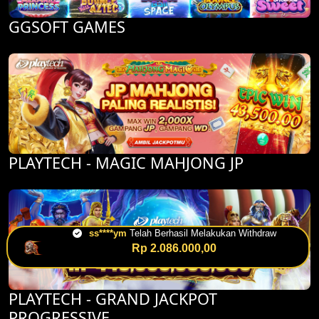
GGSOFT GAMES
PLAYTECH - MAGIC MAHJONG JP
ss****ym
Telah Berhasil Melakukan Withdraw
Rp 2.086.000,00
PLAYTECH - GRAND JACKPOT
PROGRESSIVE