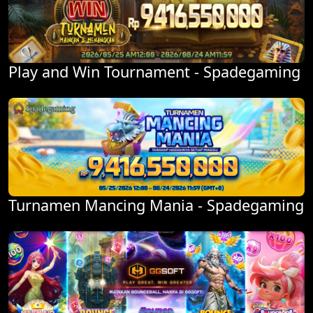
Play and Win Tournament - Spadegaming
Turnamen Mancing Mania - Spadegaming