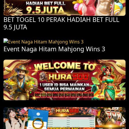
BET TOGEL 10 PERAK HADIAH BET FULL
9.5 JUTA
Event Naga Hitam Mahjong Wins 3