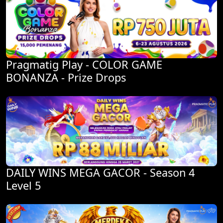
Pragmatig Play - COLOR GAME
BONANZA - Prize Drops
DAILY WINS MEGA GACOR - Season 4
Level 5