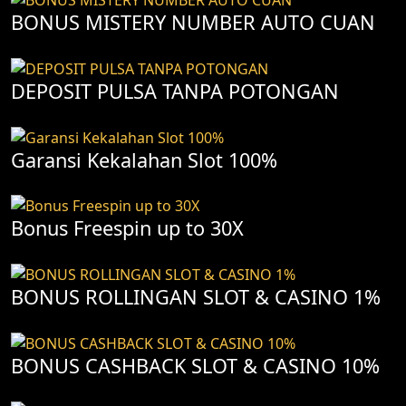
BONUS MISTERY NUMBER AUTO CUAN
DEPOSIT PULSA TANPA POTONGAN
Garansi Kekalahan Slot 100%
Bonus Freespin up to 30X
BONUS ROLLINGAN SLOT & CASINO 1%
BONUS CASHBACK SLOT & CASINO 10%