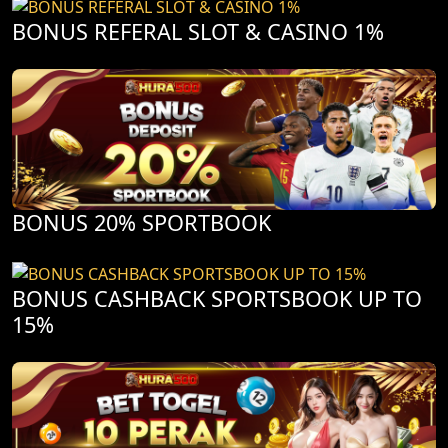
BONUS REFERAL SLOT & CASINO 1%
BONUS 20% SPORTBOOK
BONUS CASHBACK SPORTSBOOK UP TO
15%